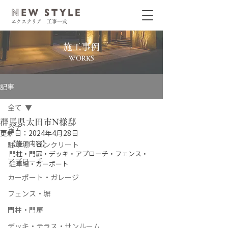
エクステリア 工事一式
施工事例
WORKS
記事
全て
群馬県太田市N様邸
全て
更新日：
2024年4月28日
【施工内容】
駐車場・コンクリート
門柱・門扉・デッキ・アプローチ・フェンス・
アプローチ
駐車場・カーポート
カーポート・ガレージ
フェンス・塀
門柱・門扉
デッキ・テラス・サンルーム