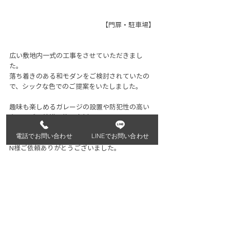
【門扉・駐車場】
広い敷地内一式の工事をさせていただきまし
た。
落ち着きのある和モダンをご検討されていたの
で、シックな色でのご提案をいたしました。
趣味も楽しめるガレージの設置や防犯性の高い
クローズド外構の施工事例です。
お庭はインターロッキングを敷き玄関までフラ
電話でお問い合わせ
LINEでお問い合わせ
ットになる様高低差を考慮しました。
N様ご依頼ありがとうございました。
アプローチ
フェンス
カーポート
門柱
門扉
デッキ
関連記事
すべて表示