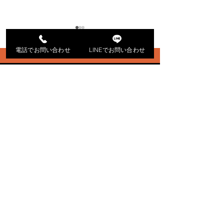
電話でお問い合わせ
LINEでお問い合わせ
群馬県太田市S様邸
栃木県足利市N
株式会社ニュースタイル
〒373-0007 群馬県太田市石橋町840-7
0120-186-241
各種 SNSからお問い合わせ
※お電話のお問い合わせは 9:00~18:00 (平日・土)
※メールでのお問い合わせは24h受付中
(返信は平日・土の対応となります。)