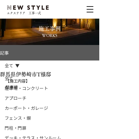
エクステリア 工事一式
施工事例
WORKS
記事
全て
群馬県伊勢崎市T様邸
全て
【施工内容】
駐車場
駐車場・コンクリート
アプローチ
カーポート・ガレージ
フェンス・塀
門柱・門扉
デッキ・テラス・サンルーム