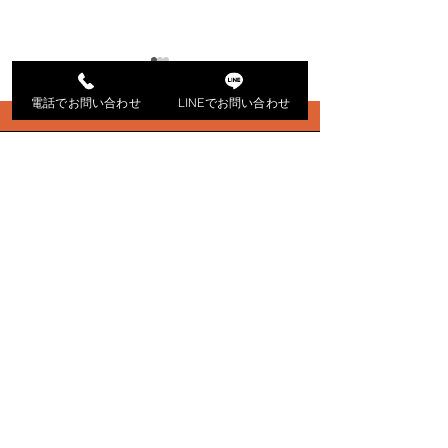
電話でお問い合わせ
LINEでお問い合わせ
群馬県太田市I様邸
群馬県太田市S
株式会社ニュースタイル
〒373-0007 群馬県太田市石橋町840-7
0120-186-241
各種 SNSからお問い合わせ
※お電話のお問い合わせは 9:00~18:00 (平日・土)
※メールでのお問い合わせは24h受付中
(返信は平日・土の対応となります。)