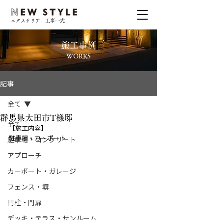
エクステリア 工事一式
施工事例
WORKS
記事
全て
群馬県太田市T様邸
全て
【施工内容】
駐車場・カーポート
駐車場・コンクリート
アプローチ
カーポート・ガレージ
フェンス・塀
門柱・門扉
デッキ・テラス・サンルーム